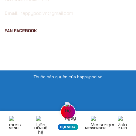
Email:
happypoolvn@gmail.com
FAN FACEBOOK
Thuộc bản quyền của happypool.vn
GỌI NGAY
MENU
LIÊN HỆ
MESSENGER
ZALO