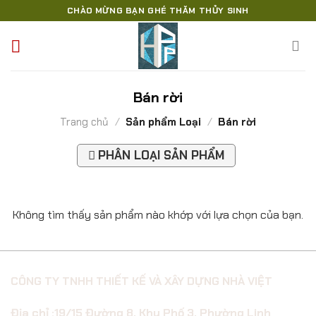
Skip
CHÀO MỪNG BẠN GHÉ THĂM THỦY SINH
to
content
Bán rời
Trang chủ
/
Sản phẩm Loại
/
Bán rời
PHÂN LOẠI SẢN PHẨM
Không tìm thấy sản phẩm nào khớp với lựa chọn của bạn.
CÔNG TY TNHH THIẾT KẾ VÀ XÂY DỰNG NHÀ VIỆT
Địa chỉ :19/15 Đường 8, Khu Phố 3, Phường Linh