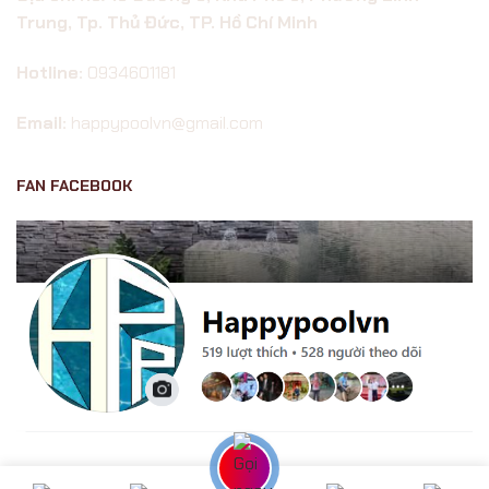
Trung, Tp. Thủ Đức, TP. Hồ Chí Minh
Hotline:
0934601181
Email:
happypoolvn@gmail.com
FAN FACEBOOK