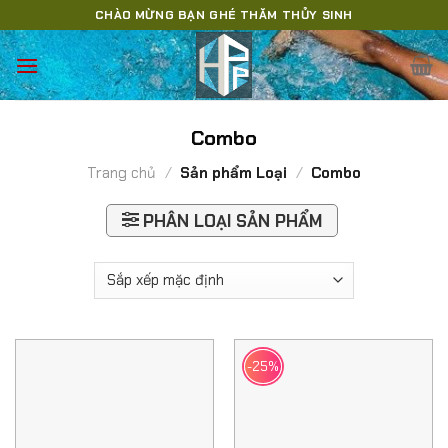
Skip
CHÀO MỪNG BẠN GHÉ THĂM THỦY SINH
to
content
Combo
Trang chủ
/
Sản phẩm Loại
/
Combo
PHÂN LOẠI SẢN PHẨM
-25%